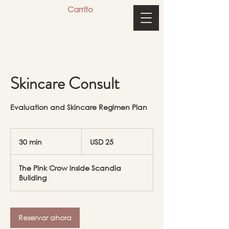
Carrito
Skincare Consult
Evaluation and Skincare Regimen Plan
25
dólares
30 min
3
USD 25
estadounidenses
0
The Pink Crow inside Scandia
m
Building
i
n
Reservar ahora